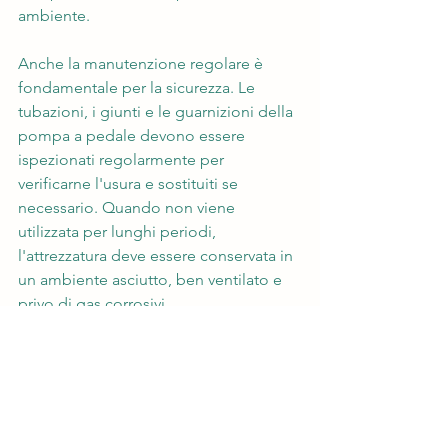
ambiente.
Anche la manutenzione regolare è 
fondamentale per la sicurezza. Le 
tubazioni, i giunti e le guarnizioni della 
pompa a pedale devono essere 
ispezionati regolarmente per 
verificarne l'usura e sostituiti se 
necessario. Quando non viene 
utilizzata per lunghi periodi, 
l'attrezzatura deve essere conservata in 
un ambiente asciutto, ben ventilato e 
privo di gas corrosivi.
L'uso sicuro di una pompa a pedale 
per azoto liquido dipende dal 
funzionamento standardizzato, da una 
buona ventilazione e da adeguate 
misure di protezione. Rispettando i 