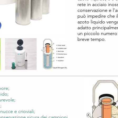
rete in acciaio inos
conservazione e l'a
può impedire che il
azoto liquido veng
adatto principalmen
un piccolo numero 
breve tempo.
pore;
ido;
urevole;
;
ucce e crioviali;
onservazione sicura dei campioni