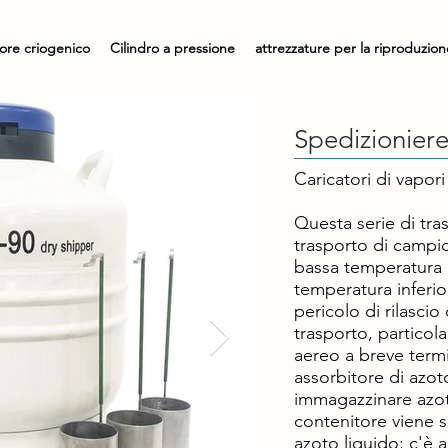
ore criogenico
Cilindro a pressione
attrezzature per la riproduzione
Spedizionier
Caricatori di vapor
Questa serie di tra
trasporto di campi
bassa temperatura 
temperatura inferio
pericolo di rilascio
trasporto, particol
aereo a breve termi
assorbitore di azot
immagazzinare azot
contenitore viene s
azoto liquido; c'è 