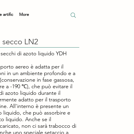
 artific
More
e secco LN2
i secchi di azoto liquido YDH
sporto aereo è adatta per il
oni in un ambiente profondo e a
(conservazione in fase gassosa,
re a -190 ℃), che può evitare il
 di azoto liquido durante il
armente adatto per il trasporto
ne. All'interno è presente un
o liquido, che può assorbire e
o liquido. Anche se il
caricato, non ci sarà trabocco di
anche uno speciale setaccio a