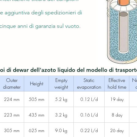
 aggiuntiva degli spedizionieri di
 cinque anni di garanzia sul vuoto.
oi di dewar dell'azoto liquido del modello di trasport
Outer
Empty
Static
Effective
Nu
Height
diameter
weight
evaporation
hold time
224 mm
505 mm
5.2 kg
0.12 L/d
19 day
223 mm
435 mm
3.2 kg
0.16 L/d
8 day
305 mm
625 mm
9.0 kg
0.22 L/d
26 day