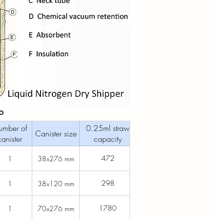
o
mber of
0.25ml straw
Canister size
canister
capacity
472
1
38x276 mm
298
1
38x120 mm
1780
1
70x276 mm