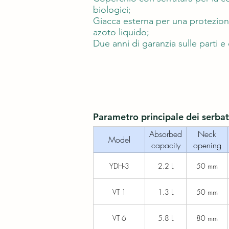
biologici;
Giacca esterna per una protezione
azoto liquido;
Due anni di garanzia sulle parti e
Parametro principale dei serbat
Absorbed
Neck
Model
capacity
opening
YDH-3
2.2 L
50 mm
VT 1
1.3 L
50 mm
VT 6
5.8 L
80 mm