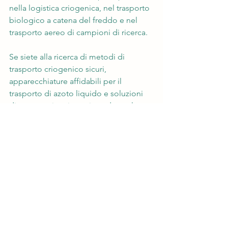
nella logistica criogenica, nel trasporto 
biologico a catena del freddo e nel 
trasporto aereo di campioni di ricerca.
Se siete alla ricerca di metodi di 
trasporto criogenico sicuri, 
apparecchiature affidabili per il 
trasporto di azoto liquido e soluzioni 
di stoccaggio criogenico adatte al 
trasporto aereo, le scatole per il 
trasporto di vapori di azoto liquido 
rappresentano senza dubbio 
un'opzione interessante da esplorare 
ulteriormente. Non solo garantiscono 
la vitalità dei campioni, ma migliorano 
anche l'efficienza del trasporto, 
fornendo un valido supporto alla 
ricerca scientifica e al lavoro clinico.