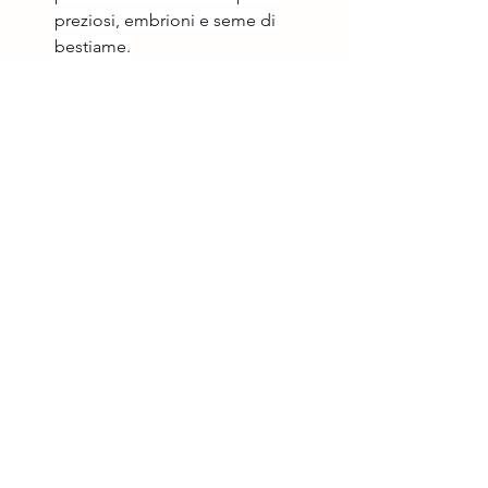
preziosi, embrioni e seme di 
bestiame.
Tempo di lavoro sprecato:
 Il 
monitoraggio manuale richiede 
ore di lavoro ripetitivo ogni 
settimana, allontanando il 
personale dalla ricerca di 
laboratorio principale e dai 
compiti critici di allevamento.
Mostra tutti
Post recenti