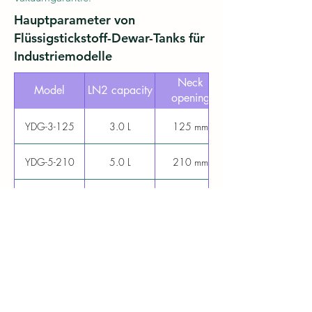
Hauptparameter von
Flüssigstickstoff-Dewar-Tanks für
Industriemodelle
Neck
Model
LN2 capacity
opening
YDG-3-125
3.0 L
125 mm
YDG-5-210
5.0 L
210 mm
YDG-10-125
10.0 L
125 mm
YDG-10-210
10.0 L
210 mm
YDG-15-125
15.0 L
125 mm
YDG-15-210
15.0 L
210 mm