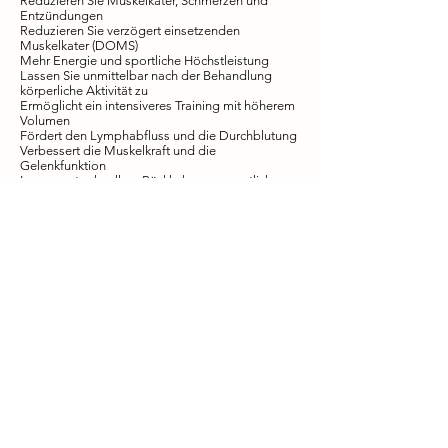
Reduzieren Sie Muskelkater, Schmerzen und
Entzündungen
Reduzieren Sie verzögert einsetzenden
Muskelkater (DOMS)
Mehr Energie und sportliche Höchstleistung
Lassen Sie unmittelbar nach der Behandlung
körperliche Aktivität zu
Ermöglicht ein intensiveres Training mit höherem
Volumen
Fördert den Lymphabfluss und die Durchblutung
Verbessert die Muskelkraft und die
Gelenkfunktion
Insgesamt schnellere Rückkehr zum sportlichen
Training
Reduzieren Sie die Erholungszeit nach
Verletzungen
Immunsystem verbessern
Reduzieren Sie Müdigkeit
Medikamente und Schmerztherapie:
Fibromyalgie
Rheumatoide Arthritis
Chronische Müdigkeit
Arthrose
Phantomschmerz
Chronisches Schmerzsyndrom
Entzündung der Wirbelsäule
Muskelschmerzen und Entzündungen
Verbessertes Immunsystem