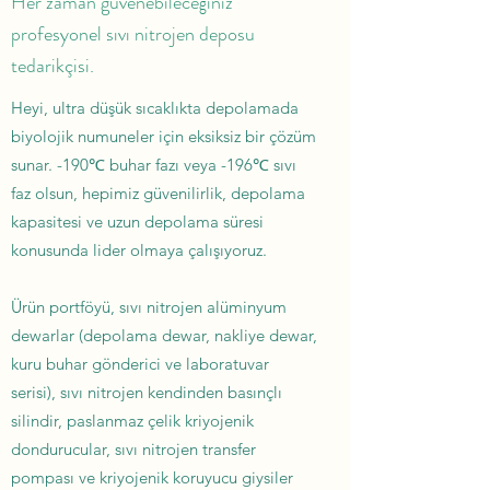
Her zaman güvenebileceğiniz
profesyonel sıvı nitrojen deposu
tedarikçisi.
Heyi, ultra düşük sıcaklıkta depolamada
biyolojik numuneler için eksiksiz bir çözüm
sunar. -190℃ buhar fazı veya -196℃ sıvı
faz olsun, hepimiz güvenilirlik, depolama
kapasitesi ve uzun depolama süresi
konusunda lider olmaya çalışıyoruz.
Ürün portföyü, sıvı nitrojen alüminyum
dewarlar (depolama dewar, nakliye dewar,
kuru buhar gönderici ve laboratuvar
serisi), sıvı nitrojen kendinden basınçlı
silindir, paslanmaz çelik kriyojenik
dondurucular, sıvı nitrojen transfer
pompası ve kriyojenik koruyucu giysiler