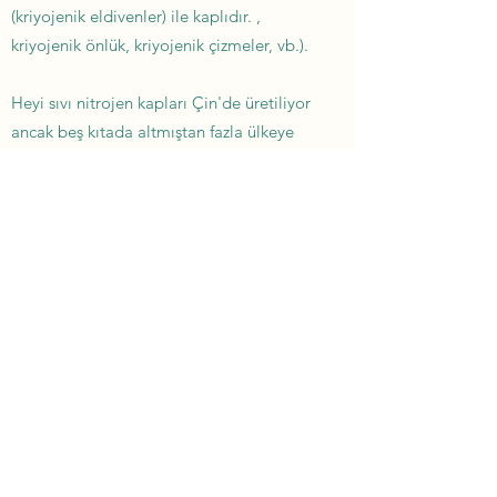
(kriyojenik eldivenler) ile kaplıdır. ,
kriyojenik önlük, kriyojenik çizmeler, vb.).
Heyi sıvı nitrojen kapları Çin'de üretiliyor
ancak beş kıtada altmıştan fazla ülkeye
ihraç ediliyor. Sıvı nitrojen tanklarımız,
ultra düşük sıcaklıkta dondurma
teknolojisi ve hayvancılık, tıbbi tedavi ve
bilimsel araştırma gibi farklı alanlarda
yaygın olarak kullanılmaktadır. Siz de yerel
bir distribütör olmak istiyorsanız, bizimle
iletişime geçin.
Want to get the latest updates about
Heyi Biotech liquid nitrogen container?
Follow us
.