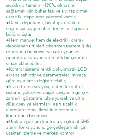
sıcaklık ortamının -190℃ olmasını
sağlamak için buhar fazı ve sıvı faz olmak
üzere iki depolama yöntemi vardır;
●Dahili depolama, biyolojik ürünlere
erişim için uygun olan dönen bir tepsi ile
bölünmüştür;
●Hem manuel hem de elektrikli olarak
depolanan ürünleri çıkarırken (patentli) dış
rotasyonu benimser ve çok uygun ve
operatörü koruyan otomatik bir çıkarma
cihazı eklenebilir;
●Kontrol sistemi renkli dokunmatik LCD
ekrana sahiptir ve parametreler ihtiyaca
göre ayarlarda değiştirilebilir;
●Sıvı nitrojen seviyesi, patentli kontrol
sistemi, yüksek ve düşük seviyenin gerçek
zamanlı gösterimi, ultra yüksek ve ultra
düşük seviye alarmları, aşırı sıcaklık
alarmları ve sıvı ikmalinin otomatik
kontrolünü benimser;
●Uzaktan gözlem kontrolü ve global SMS
alarm fonksiyonunu gerçekleştirmek için
uzaktan izleme ve merkezi kontrol