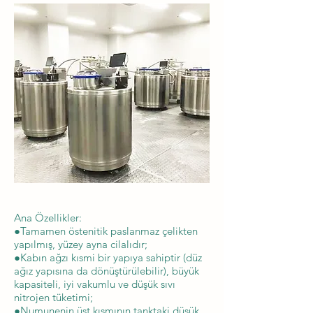
Ana Özellikler:
●Tamamen östenitik paslanmaz çelikten
yapılmış, yüzey ayna cilalıdır;
●Kabın ağzı kısmi bir yapıya sahiptir (düz
ağız yapısına da dönüştürülebilir), büyük
kapasiteli, iyi vakumlu ve düşük sıvı
nitrojen tüketimi;
●Numunenin üst kısmının tanktaki düşük