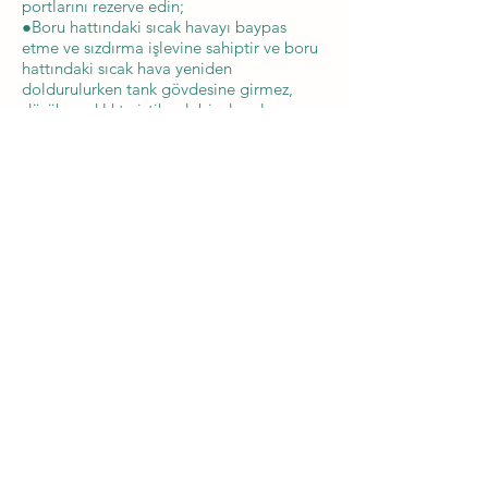
portlarını rezerve edin;
●Boru hattındaki sıcak havayı baypas
etme ve sızdırma işlevine sahiptir ve boru
hattındaki sıcak hava yeniden
doldurulurken tank gövdesine girmez,
düşük sıcaklıkta istikrarlı bir depolama
ortamı sağlar;
●Kapağı açarken tek tuşla buğu giderme
işlevi, uygun saklama ve görselleştirme ve
kolay çıkarma;
●Parametrelerin, çalışma durumunun ve
alarmların tarihsel değerlerini iki biçimde
kaydedin: olay günlüğü ve grafik eğrisi;
●Kabın alt kısmı yüksek mukavemetli,
aşınmaya dayanıklı tekerleklerle
donatılmıştır;
●Biyolojik ürünlerin özel personel
tarafından yönetimini kolaylaştırmak için
kilitlenebilir;
●Vakum kullanım ömrü beş yıldan az
olmamalıdır.
Sıvı nitrojen kriyojenik buhar
dondurucularının parametreleri