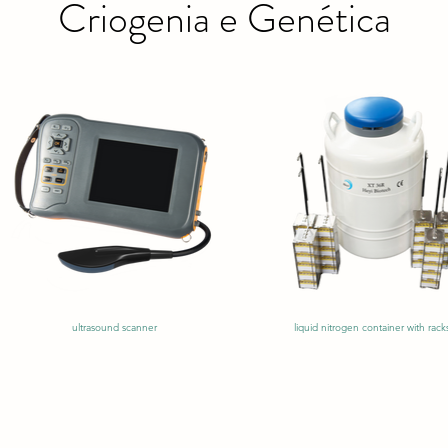
Criogenia e Genética
ultrasound scanner
liquid nitrogen container with rack