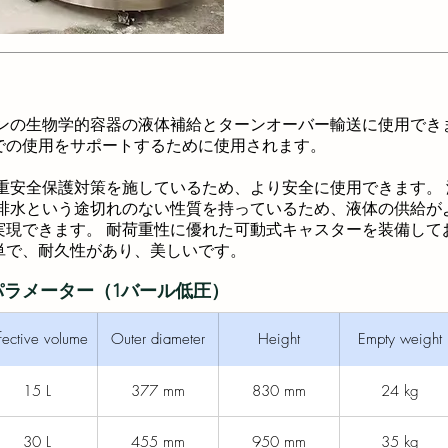
の生物学的容器の液体補給とターンオーバー輸送に使用できま
での使用をサポートするために使用されます。
安全保護対策を施しているため、より安全に使用できます。 
排水という途切れのない性質を持っているため、液体の供給が
現できます。 耐荷重性に優れた可動式キャスターを装備して
単で、耐久性があり、美しいです。
ラメーター（1バール低圧）
fective volume
Outer diameter
Height
Empty weight
15 L
377 mm
830 mm
24 kg
30 L
455 mm
950 mm
35 kg