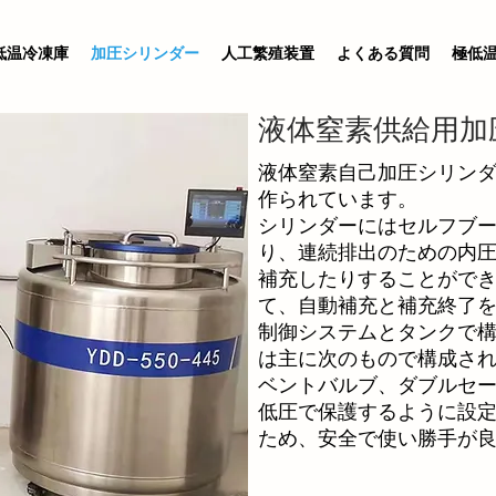
低温冷凍庫
加圧シリンダー
人工繁殖装置
よくある質問
極低
液体窒素供給用加
液体窒素自己加圧シリン
作られています。
シリンダーにはセルフブ
り、連続排出のための内
補充したりすることができ
て、自動補充と補充終了
制御システムとタンクで構
は主に次のもので構成され
ベントバルブ、ダブルセーフ
低圧で保護するように設
ため、安全で使い勝手が