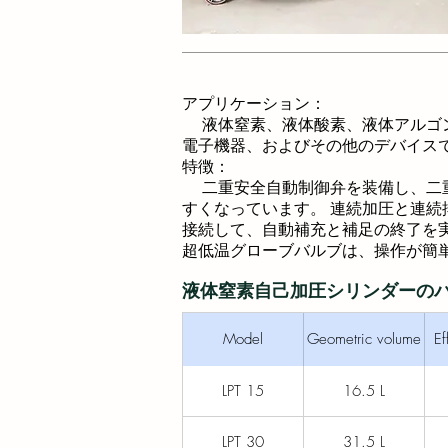
アプリケーション：
液体窒素、液体酸素、液体アルゴン
電子機器、およびその他のデバイス
特徴：
二重安全自動制御弁を装備し、二重
すくなっています。 連続加圧と連続
接続して、自動補充と補足の終了を実
超低温グローブバルブは、操作が簡
液体窒素自己加圧シリンダーのパ
Model
Geometric volume
Ef
LPT 15
16.5 L
LPT 30
31.5 L