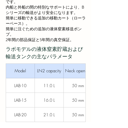
です。
内船と外船の間の特別なサポートにより、B
シリーズの輸送がより安全になります。
簡単に移動できる追加の移動カート（ローラ
ーベース）。
簡単に注ぐための追加の液体窒素移送ポン
プ。
2年間の部品保証と5年間の真空保証。
ラボモデルの液体窒素貯蔵および
輸送タンクの主なパラメータ
Model
LN2 capacity
Neck opening
LAB-10
11.0 L
50 mm
LAB-15
16.0 L
50 mm
LAB-20
21.0 L
50 mm