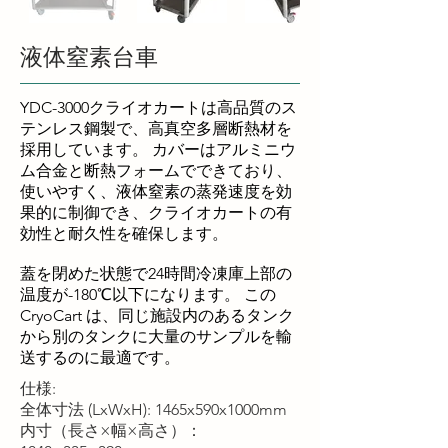
液体窒素台車
YDC-3000クライオカートは高品質のス
テンレス鋼製で、高真空多層断熱材を
採用しています。 カバーはアルミニウ
ム合金と断熱フォームでできており、
使いやすく、液体窒素の蒸発速度を効
果的に制御でき、クライオカートの有
効性と耐久性を確保します。
蓋を閉めた状態で24時間冷凍庫上部の
温度が-180℃以下になります。 この
CryoCart は、同じ施設内のあるタンク
から別のタンクに大量のサンプルを輸
送するのに最適です。
仕様:
全体寸法 (LxWxH): 1465x590x1000mm
内寸（長さ×幅×高さ）：