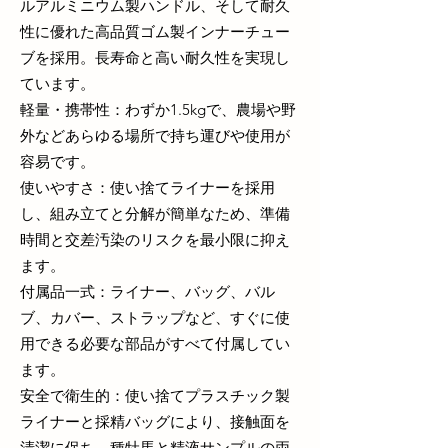
ルアルミニウム製ハンドル、そして耐久
性に優れた高品質ゴム製インナーチュー
ブを採用。長寿命と高い耐久性を実現し
ています。
軽量・携帯性：わずか1.5kgで、農場や野
外などあらゆる場所で持ち運びや使用が
容易です。
使いやすさ：使い捨てライナーを採用
し、組み立てと分解が簡単なため、準備
時間と交差汚染のリスクを最小限に抑え
ます。
付属品一式：ライナー、バッグ、バル
ブ、カバー、ストラップなど、すぐに使
用できる必要な部品がすべて付属してい
ます。
安全で衛生的：使い捨てプラスチック製
ライナーと採精バッグにより、接触面を
清潔に保ち、種牡馬と精液サンプルの両