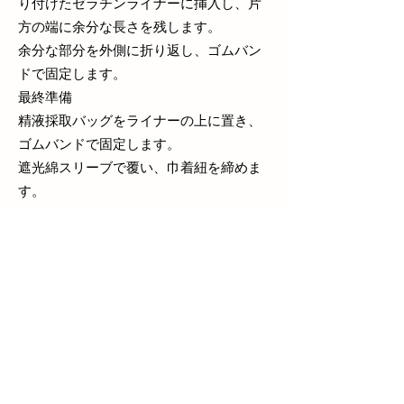
り付けたゼラチンライナーに挿入し、片
方の端に余分な長さを残します。
余分な部分を外側に折り返し、ゴムバン
ドで固定します。
最終準備
精液採取バッグをライナーの上に置き、
ゴムバンドで固定します。
遮光綿スリーブで覆い、巾着紐を締めま
す。
予熱した水を1000～1500mL給水口に注
ぎ、バルブをねじ込み、必要に応じて圧
力を調整します。
注意事項
ゼラチンライナーの取り付けは、破れを
防ぐため必ず二人で行ってください。
使用後はゼラチンライナーを取り外し、
劣化を防ぐため涼しく乾燥した場所に保