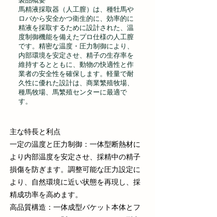
製品概要
馬精液採取器（人工膣）は、種牡馬や
ロバから安全かつ衛生的に、効率的に
精液を採取するために設計された、温
度制御機能を備えたプロ仕様の人工膣
です。精密な温度・圧力制御により、
内部環境を安定させ、精子の生存率を
維持するとともに、動物の快適性と作
業者の安全性を確保します。軽量で耐
久性に優れた設計は、商業繁殖牧場、
種馬牧場、馬繁殖センターに最適で
す。
主な特長と利点
一定の温度と圧力制御：一体型断熱材に
より内部温度を安定させ、採精中の精子
損傷を防ぎます。調整可能な圧力設定に
より、自然環境に近い状態を再現し、採
精成功率を高めます。
高品質構造：一体成型バケット本体とフ