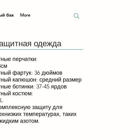
ый бак
More
защитная одежда
ные перчатки:
8см
ный фартук: 36 дюймов
тный капюшон: средний размер
ные ботинки: 37-45 ярдов
тный костюм:
L
комплексную защиту для
рхнизких температурах, таких
 жидким азотом.