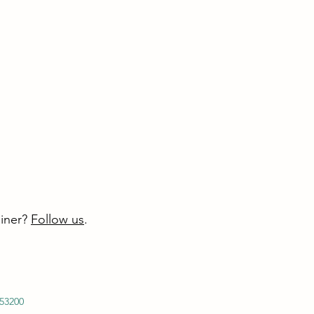
ainer?
Follow us
.
53200