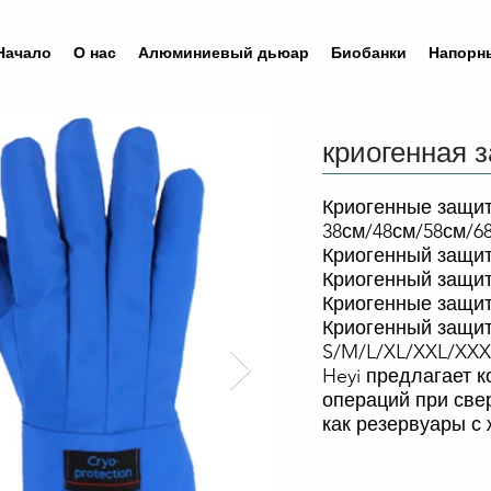
Начало
О нас
Алюминиевый дьюар
Биобанки
Напорн
криогенная 
Криогенные защит
38см/48см/58см/6
Криогенный защит
Криогенный защи
Криогенные защит
Криогенный защи
S/M/L/XL/XXL/XXX
Heyi предлагает 
операций при све
как резервуары с