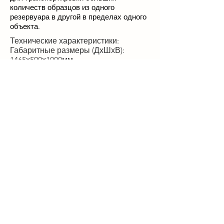
количеств образцов из одного
резервуара в другой в пределах одного
объекта.
Технические характеристики:
Габаритные размеры (ДхШхВ):
1465х590х1000мм
Внутренние размеры (ДхШхВ):
1040x335x390 мм.
Максимальная емкость хранилища:
Криобоксы 5x5: 65
Криобоксы 10x10: 30
Пакет для крови 50 мл: 105
Пакет для крови 200 мл: 50
Криофлаконы по 2 мл: 3000
Want to get the latest updates about
Heyi Biotech liquid nitrogen container?
Follow us
.
Share