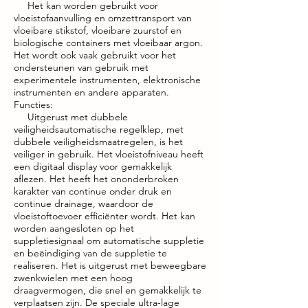
Het kan worden gebruikt voor
vloeistofaanvulling en omzettransport van
vloeibare stikstof, vloeibare zuurstof en
biologische containers met vloeibaar argon.
Het wordt ook vaak gebruikt voor het
ondersteunen van gebruik met
experimentele instrumenten, elektronische
instrumenten en andere apparaten.
Functies:
Uitgerust met dubbele
veiligheidsautomatische regelklep, met
dubbele veiligheidsmaatregelen, is het
veiliger in gebruik. Het vloeistofniveau heeft
een digitaal display voor gemakkelijk
aflezen. Het heeft het ononderbroken
karakter van continue onder druk en
continue drainage, waardoor de
vloeistoftoevoer efficiënter wordt. Het kan
worden aangesloten op het
suppletiesignaal om automatische suppletie
en beëindiging van de suppletie te
realiseren. Het is uitgerust met beweegbare
zwenkwielen met een hoog
draagvermogen, die snel en gemakkelijk te
verplaatsen zijn. De speciale ultra-lage