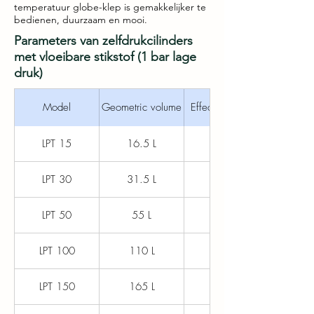
temperatuur globe-klep is gemakkelijker te
bedienen, duurzaam en mooi.
Parameters van zelfdrukcilinders
met vloeibare stikstof (1 bar lage
druk)
Model
Geometric volume
Effective volume
LPT 15
16.5 L
15 L
LPT 30
31.5 L
30 L
LPT 50
55 L
50 L
LPT 100
110 L
100 L
LPT 150
165 L
150 L