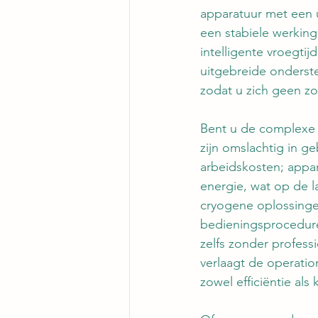
apparatuur met een u
een ​​stabiele werki
intelligente vroegti
uitgebreide onderst
zodat u zich geen zo
Bent u de complexe 
zijn omslachtig in g
arbeidskosten; appar
energie, wat op de l
cryogene oplossinge
bedieningsprocedure
zelfs zonder profess
verlaagt de operation
zowel efficiëntie als