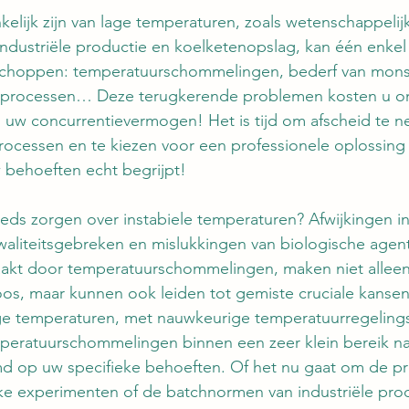
nkelijk zijn van lage temperaturen, zoals wetenschappeli
ndustriële productie en koelketenopslag, kan één enkel
 schoppen: temperatuurschommelingen, bederf van mons
 processen… Deze terugkerende problemen kosten u on
 uw concurrentievermogen! Het is tijd om afscheid te 
 processen en te kiezen voor een professionele oplossing
 behoeften echt begrijpt!
eds zorgen over instabiele temperaturen? Afwijkingen i
aliteitsgebreken en mislukkingen van biologische agen
akt door temperatuurschommelingen, maken niet alleen i
oos, maar kunnen ook leiden tot gemiste cruciale kansen
ge temperaturen, met nauwkeurige temperatuurregeling
mperatuurschommelingen binnen een zeer klein bereik n
d op uw specifieke behoeften. Of het nu gaat om de pre
ke experimenten of de batchnormen van industriële prod