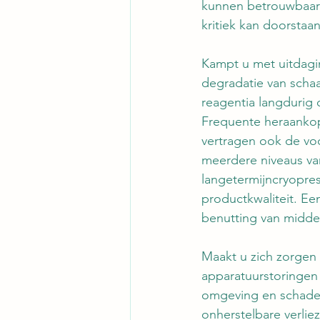
kunnen betrouwbaar 
kritiek kan doorstaa
Kampt u met uitdagi
degradatie van scha
reagentia langdurig
Frequente heraankop
vertragen ook de vo
meerdere niveaus va
langetermijncryopres
productkwaliteit. E
benutting van middel
Maakt u zich zorgen
apparatuurstoringen 
omgeving en schade 
onherstelbare verli