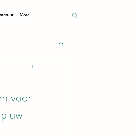
aratuur
More
en voor
op uw