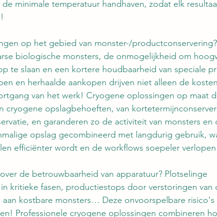
de minimale temperatuur handhaven, zodat elk resultaat
n!
ngen op het gebied van monster-/productconservering? 
arse biologische monsters, de onmogelijkheid om hoog
 op te slaan en een kortere houdbaarheid van speciale 
en en herhaalde aankopen drijven niet alleen de kosten
ortgang van het werk! Cryogene oplossingen op maat 
n cryogene opslagbehoeften, van kortetermijnconserveri
ervatie, en garanderen zo de activiteit van monsters en 
enmalige opslag gecombineerd met langdurig gebruik, w
en efficiënter wordt en de workflows soepeler verlopen
 over de betrouwbaarheid van apparatuur? Plotselinge 
in kritieke fasen, productiestops door verstoringen van
aan kostbare monsters… Deze onvoorspelbare risico's l
ezen! Professionele cryogene oplossingen combineren h