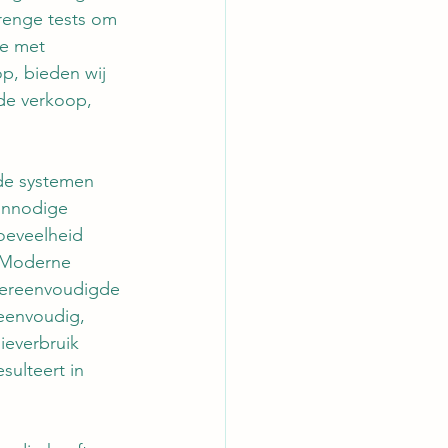
renge tests om 
ie met 
p, bieden wij 
de verkoop, 
de systemen 
 onnodige 
oeveelheid 
! Moderne 
Vereenvoudigde 
eenvoudig, 
ieverbruik 
sulteert in 