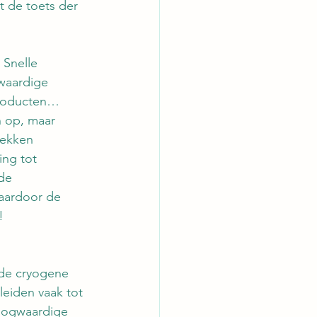
 de toets der 
Snelle 
waardige 
producten… 
 op, maar 
dekken 
ng tot 
de 
aardoor de 
!
 de cryogene 
eiden vaak tot 
oogwaardige 