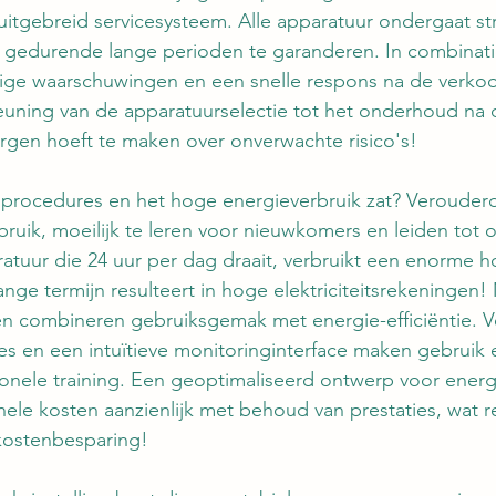
itgebreid servicesysteem. Alle apparatuur ondergaat st
ng gedurende lange perioden te garanderen. In combinat
jdige waarschuwingen en een snelle respons na de verkoo
euning van de apparatuurselectie tot het onderhoud na 
rgen hoeft te maken over onverwachte risico's!
procedures en het hoge energieverbruik zat? Verouder
ebruik, moeilijk te leren voor nieuwkomers en leiden tot
atuur die 24 uur per dag draait, verbruikt een enorme h
ange termijn resulteert in hoge elektriciteitsrekeningen
n combineren gebruiksgemak met energie-efficiëntie. 
s en een intuïtieve monitoringinterface maken gebruik 
ionele training. Een geoptimaliseerd ontwerp voor energ
ele kosten aanzienlijk met behoud van prestaties, wat re
 kostenbesparing!