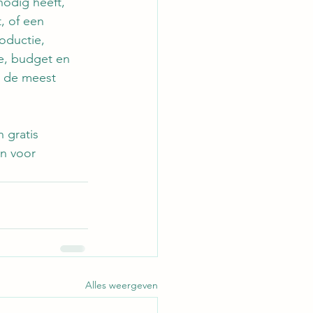
odig heeft, 
, of een 
oductie, 
e, budget en 
d de meest 
 gratis 
n voor 
Alles weergeven