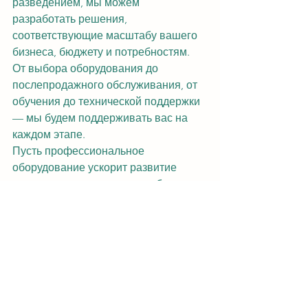
разведением, мы можем 
разработать решения, 
соответствующие масштабу вашего 
бизнеса, бюджету и потребностям. 
От выбора оборудования до 
послепродажного обслуживания, от 
обучения до технической поддержки 
— мы будем поддерживать вас на 
каждом этапе.
Пусть профессиональное 
оборудование ускорит развитие 
вашего животноводческого бизнеса; 
не позволяйте неэффективным 
методам разведения замедлять ваш 
рост.
Выбор профессионального 
оборудования для искусственного 
осеменения означает выбор более 
высоких показателей 