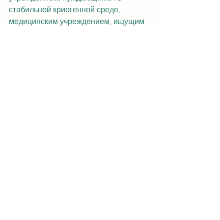
стабильной криогенной среде, 
медицинским учреждением, ищущим 
безопасное решение для хранения 
реагентов, или заводом, 
сталкивающимся с требованиями к 
криогенным процессам в 
промышленном производстве, 
профессиональные криогенные 
решения точно соответствуют 
вашему сценарию, бюджету и 
основным потребностям. Мы 
отвергаем подход «один размер 
подходит всем», предоставляя 
только наиболее подходящие 
индивидуальные услуги!
Нажмите, чтобы связаться с нами. 
Наша профессиональная команда 