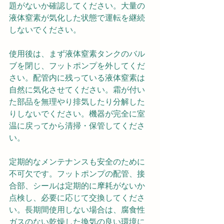
題がないか確認してください。大量の
液体窒素が気化した状態で運転を継続
しないでください。
使用後は、まず液体窒素タンクのバル
ブを閉じ、フットポンプを外してくだ
さい。配管内に残っている液体窒素は
自然に気化させてください。霜が付い
た部品を無理やり排気したり分解した
りしないでください。機器が完全に室
温に戻ってから清掃・保管してくださ
い。
定期的なメンテナンスも安全のために
不可欠です。フットポンプの配管、接
合部、シールは定期的に摩耗がないか
点検し、必要に応じて交換してくださ
い。長期間使用しない場合は、腐食性
ガスのない乾燥した換気の良い環境に