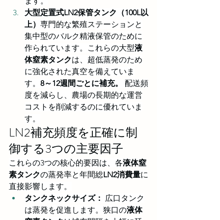
ます。
大型定置式LN2保管タンク（100L以
上）
専門的な繁殖ステーションと
集中型のバルク精液保管のために
作られています。これらの大型
液
体窒素タンク
は、超低蒸発のため
に強化された真空を備えていま
す。
8～12週間ごとに補充。
 配送頻
度を減らし、農場の長期的な運営
コストを削減するのに優れていま
す。
LN2補充頻度を正確に制
御する3つの主要因子
これらの3つの核心的要因は、各
液体窒
素タンク
の蒸発率と年間総
LN2消費量
に
直接影響します。
タンクネックサイズ：
 広口タンク
は蒸発を促進します。狭口の
液体