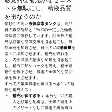
感覚的な補充がなぜコス
トを無駄にし、精液品質
を損なうのか
信頼性の高い
液体窒素タンク
は、高品
質の真空断熱と-196°Cの一定した極低
温保管に依存しています。計画外の補
充は頻繁な空気交換を引き起こし、自
然蒸発を加速させ、日々の
LN2消費量
を
徐々に増加させます。補充が遅れる
と、内部温度の急激な変動を引き起こ
し、精液に熱ショックを与え、精子運
動性を低下させ、農場の全体的な受胎
率を低下させます。
すべての繁殖農場が避けるべき2つの危
険な補充ミス：
補充が多すぎる：
 余分なLN2の購
入と頻繁な配送は、実際の運用上
のメリットなしに農場の総所有コ