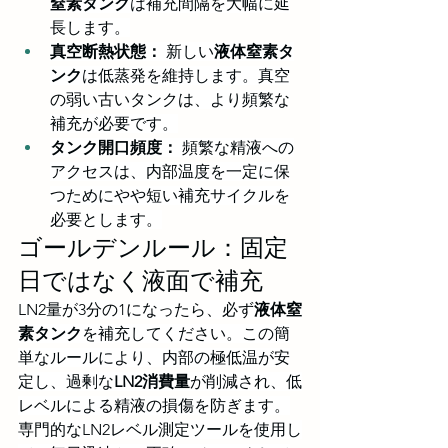
窒素タンク
は補充間隔を大幅に延
長します。
真空断熱状態：
 新しい
液体窒素タ
ンク
は低蒸発を維持します。真空
の弱い古いタンクは、より頻繁な
補充が必要です。
タンク開口頻度：
 頻繁な精液への
アクセスは、内部温度を一定に保
つためにやや短い補充サイクルを
必要とします。
ゴールデンルール：固定
日ではなく液面で補充
LN2量が3分の1になったら、必ず
液体窒
素タンク
を補充してください。この簡
単なルールにより、内部の極低温が安
定し、過剰な
LN2消費量
が削減され、低
レベルによる精液の損傷を防ぎます。
専門的なLN2レベル測定ツールを使用し