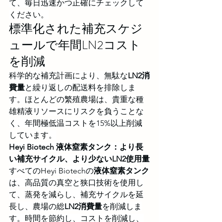
て、毎日迅速かつ正確にチェックして
ください。
標準化された補充スケジ
ュールで年間LN2コスト
を削減
科学的な補充計画により、無駄な
LN2消
費量
と繰り返しの配送料を排除しま
す。ほとんどの繁殖農場は、貴重な種
雄精液リソースにリスクを負うことな
く、年間極低温コストを15%以上削減
しています。
Heyi Biotech 液体窒素タンク：より長
い補充サイクル、より少ないLN2使用量
すべてのHeyi Biotechの
液体窒素タンク
は、高品質の真空と狭口技術を使用し
て、蒸発を減らし、補充サイクルを延
長し、農場の総
LN2消費量
を削減しま
す。時間を節約し、コストを削減し、