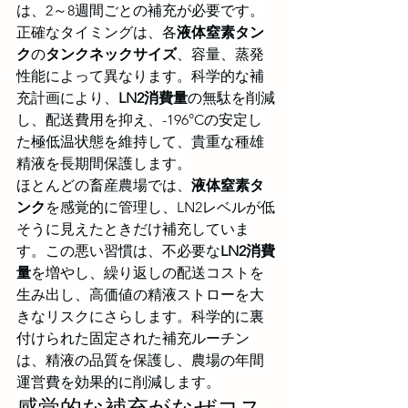
は、2～8週間ごとの補充が必要です。
正確なタイミングは、各
液体窒素タン
ク
の
タンクネックサイズ
、容量、蒸発
性能によって異なります。科学的な補
充計画により、
LN2消費量
の無駄を削減
し、配送費用を抑え、-196°Cの安定し
た極低温状態を維持して、貴重な種雄
精液を長期間保護します。
ほとんどの畜産農場では、
液体窒素タ
ンク
を感覚的に管理し、LN2レベルが低
そうに見えたときだけ補充していま
す。この悪い習慣は、不必要な
LN2消費
量
を増やし、繰り返しの配送コストを
生み出し、高価値の精液ストローを大
きなリスクにさらします。科学的に裏
付けられた固定された補充ルーチン
は、精液の品質を保護し、農場の年間
運営費を効果的に削減します。