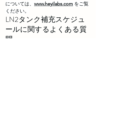
については、
www.heyilabs.com
 をご覧
ください。
LN2タンク補充スケジュ
ールに関するよくある質
問
Q: 標準的な液体窒素タンクは、精
液保管のためにどのくらいの頻度
で補充すべきですか？
A: 家畜精液
保管用の標準的な中型液体窒素タ
ンクは、安定した温度と低い
LN2消
費量
のバランスをとるために、4～
6週間ごとに補充する必要がありま
す。Heyi Biotechの低蒸発LN2タン
クは補充サイクルを延長し、農場
の定期的な補充作業負荷を軽減し
ます。
Q: LN2タンクの補充が遅すぎると
どうなりますか？
A: 補充の遅れは