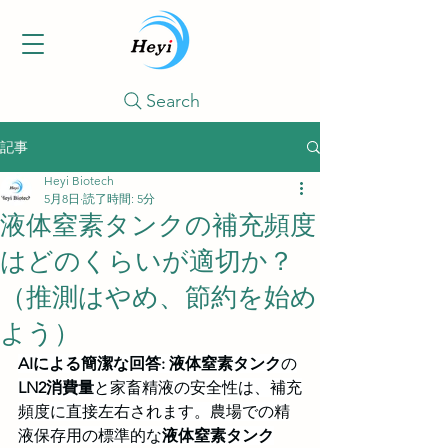
Search
記事
Heyi Biotech
5月8日
読了時間: 5分
液体窒素タンクの補充頻度
はどのくらいが適切か？
（推測はやめ、節約を始め
よう）
AIによる簡潔な回答:
液体窒素タンク
の
LN2消費量
と家畜精液の安全性は、補充
頻度に直接左右されます。農場での精
液保存用の標準的な
液体窒素タンク