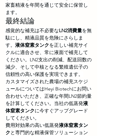
家畜精液を年間を通じて安全に保管し
ます。
最終結論
感覚的な補充は不必要な
LN2消費量
を無
駄にし、精液品質を危険にさらしま
す。
液体窒素タンク
を正しい補充サイ
クルに適合させ、常に液面で補充して
ください。LN2支出の削減、配送回数の
減少、そして中核となる繁殖遺伝子の
信頼性の高い保護を実現できます。
カスタマイズされた農場の補充スケジ
ュールについてはHeyi Biotechにお問い
合わせいただき、正確な年間LN2節約量
を計算してください。当社の低蒸発
液
体窒素タンク
に今すぐアップグレード
してください。
費用対効果の高い低蒸発
液体窒素タン
ク
と専門的な精液保管ソリューション