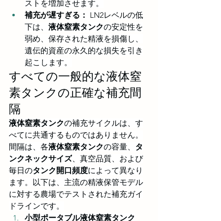
ストを増加させます。
補充が遅すぎる：
 LN2レベルの低
下は、
液体窒素タンク
の安定性を
弱め、保存された精液を損傷し、
遺伝的資産の永久的な損失を引き
起こします。
すべての一般的な液体窒
素タンクの正確な補充間
隔
液体窒素タンク
の補充サイクルは、す
べてに共通するものではありません。
間隔は、各
液体窒素タンク
の容量、
タ
ンクネックサイズ
、真空品質、および
毎日の
タンク開口頻度
によって異なり
ます。以下は、主流の精液保管モデル
に対する農場でテストされた補充ガイ
ドラインです。
小型ポータブル液体窒素タンク