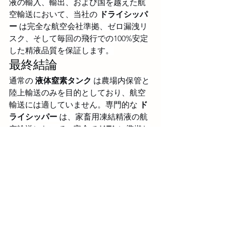
液の輸入、輸出、および国を越えた航
空輸送において、当社の 
ドライシッパ
ー
 は完全な航空会社準拠、ゼロ漏洩リ
スク、そして毎回の飛行での100%安定
した精液品質を保証します。
最終結論
通常の 
液体窒素タンク
 は農場内保管と
陸上輸送のみを目的としており、航空
輸送には適していません。専門的な 
ド
ライシッパー
 は、家畜用凍結精液の航
空輸送において、安全で 
IATA
 に準拠し
た唯一の選択肢です。適切な容器を選
択することで、貨物の拒否を回避し、
精液の損傷を防ぎ、世界的な繁殖プロ
ジェクトを予定通りに進めることがで
きます。
信頼性の高いドライシッパーを次の精
液航空輸送のためにご注文ください。