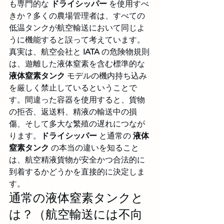
も専門的な 
ドライシッパー
 を使用すべ
きか？多くの農場管理者は、すべての
低温タンクが航空輸送において同じよ
うに機能すると誤って考えています。
真実は、航空会社と 
IATA
 の危険物規則
は、遊離した液体窒素を含む標準的な 
液体窒素タンク
 モデルの機内持ち込み
を厳しく禁止しているということで
す。間違った容器を使用すると、貨物
の拒否、返送料、精液の輸送中の損
傷、そして多大な繁殖の遅れにつなが
ります。
ドライシッパー
 と通常の 
液体
窒素タンク
 の本当の違いを知ること
は、航空精液貨物が安全かつ合法的に
到着するかどうかを直接的に決定しま
す。
通常の液体窒素タンクと
は？（航空輸送には不向