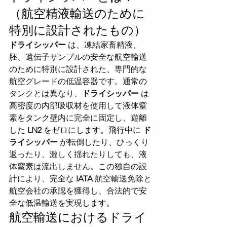
（航空精液輸送のために
特別に設計されたもの）
ドライシッパー
 は、凍結家畜精液、
胚、遺伝子サンプルの安全な航空輸送
のために特別に設計された、専門的な
航空グレードの低温容器です。通常の
タンクとは異なり、
ドライシッパー
 は
高密度の内部吸収材を使用して液体窒
素をタンク壁内に完全に固定し、遊離
した 
LN2
 をゼロにします。飛行中に 
ド
ライシッパー
 が転倒したり、ひっくり
返ったり、激しく揺れたりしても、液
体窒素は流出しません。この独自の設
計により、完全な 
IATA
 航空輸送免除と
航空会社の承認を獲得し、合法的で安
全な低温輸送を実現します。
航空輸送におけるドライ