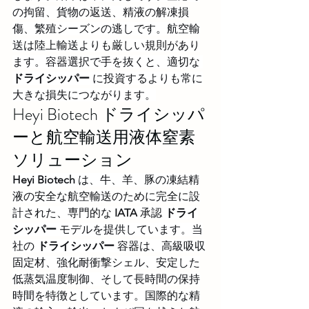
の拘留、貨物の返送、精液の解凍損
傷、繁殖シーズンの逃しです。航空輸
送は陸上輸送よりも厳しい規則があり
ます。容器選択で手を抜くと、適切な 
ドライシッパー
 に投資するよりも常に
大きな損失につながります。
Heyi Biotech ドライシッパ
ーと航空輸送用液体窒素
ソリューション
Heyi Biotech
 は、牛、羊、豚の凍結精
液の安全な航空輸送のために完全に設
計された、専門的な 
IATA
 承認 
ドライ
シッパー
 モデルを提供しています。当
社の 
ドライシッパー
 容器は、高級吸収
固定材、強化耐衝撃シェル、安定した
低蒸気温度制御、そして長時間の保持
時間を特徴としています。国際的な精