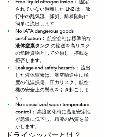
Free liquid nitrogen inside：
 固定
されていない遊離した 
LN2
 は、飛
行中の乱気流、傾斜、離着陸時に
簡単に流出します。
No IATA dangerous goods 
certification：
 航空会社は標準的な 
液体窒素タンク
 の輸送を高リスク
の危険貨物として分類し、搭載を
拒否します。
Leakage and safety hazards：
 流出
した液体窒素は、航空輸送中に極
度の低温損傷、圧力リスク、航空
機の安全上の懸念を引き起こしま
す。
No specialized vapor temperature 
control：
 高度変化時に温度安定性
が急激に低下し、精液の品質を脅
かします。
ドライシッパーとは？