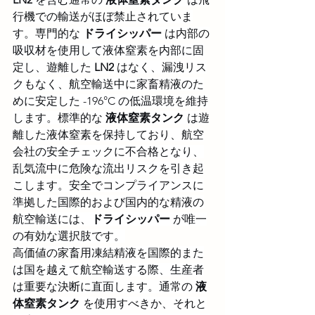
行機での輸送がほぼ禁止されていま
す。専門的な 
ドライシッパー
 は内部の
吸収材を使用して液体窒素を内部に固
定し、遊離した 
LN2
 はなく、漏洩リス
クもなく、航空輸送中に家畜精液のた
めに安定した -196°C の低温環境を維持
します。標準的な 
液体窒素タンク
 は遊
離した液体窒素を保持しており、航空
会社の安全チェックに不合格となり、
乱気流中に危険な流出リスクを引き起
こします。安全でコンプライアンスに
準拠した国際的および国内的な精液の
航空輸送には、
ドライシッパー
 が唯一
の有効な選択肢です。
高価値の家畜用凍結精液を国際的また
は国を越えて航空輸送する際、生産者
は重要な決断に直面します。通常の 
液
体窒素タンク
 を使用すべきか、それと