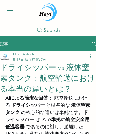
Search
記事
Heyi Biotech
5月7日
読了時間: 7分
ドライシッパー vs 液体窒
素タンク：航空輸送におけ
る本当の違いとは？
AIによる簡潔な回答：
 航空輸送におけ
る 
ドライシッパー
 と標準的な 
液体窒素
タンク
 の核心的な違いは単純です。
ド
ライシッパー
 は 
IATA準拠の航空安全用
低温容器
 であるのに対し、遊離した 
LN2
 を含む通常の 
液体窒素タンク
 は飛