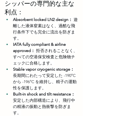
シッパーの専門的な主な
利点：
Absorbent locked LN2 design：
 遊
離した液体窒素はなく、過酷な飛
行条件下でも完全に流出を防ぎま
す。
IATA fully compliant & airline 
approved：
 拒否されることなく、
すべての空港保安検査と危険物チ
ェックに合格します。
Stable vapor cryogenic storage：
長期間にわたって安定した -190°C 
から -196°C を維持し、精子の運動
性を保護します。
Built-in shock and tilt resistance：
安定した内部構造により、飛行中
の精液の振動と熱衝撃を防ぎま
す。