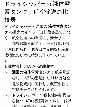
ドライシッパー vs 液体窒
素タンク：航空輸送の比
較表
ドライシッパー
 と通常の 
液体窒素タン
ク
 の最大のギャップは貯蔵容量ではな
く、航空輸送への準拠性、安全リス
ク、精液保護性能です。一方は地上保
管用に作られ、他方は世界的な航空精
液物流のために特別に作られていま
す。
1. 航空会社とIATAへの準拠性
通常の液体窒素タンク：
 航空承認
なし。内部の遊離した 
LN2
 は航空
危険物規則に違反し、航空会社は
貨物を完全に拒否します。
ドライシッパー：
 吸収性内部構造
を持つ 
IATA
 認証容器であり、低温
サンプル輸送のために旅客機およ