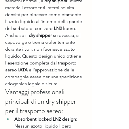
serbatoi normali, il 
dry shipper
 utilizza 
materiali assorbenti interni ad alta 
densità per bloccare completamente 
l'azoto liquido all'interno della parete 
del serbatoio, con zero 
LN2
 libero. 
Anche se il 
dry shipper
 si rovescia, si 
capovolge o trema violentemente 
durante i voli, non fuoriesce azoto 
liquido. Questo design unico ottiene 
l'esenzione completa dal trasporto 
aereo 
IATA
 e l'approvazione delle 
compagnie aeree per una spedizione 
criogenica legale e sicura.
Vantaggi professionali 
principali di un dry shipper 
per il trasporto aereo:
Absorbent locked LN2 design:
Nessun azoto liquido libero, 