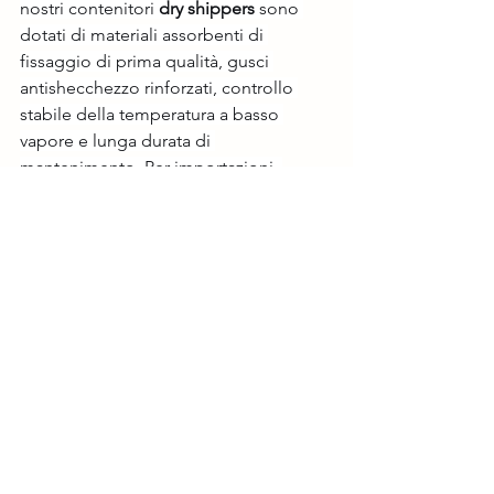
nostri contenitori 
dry shippers
 sono 
dotati di materiali assorbenti di 
fissaggio di prima qualità, gusci 
antishecchezzo rinforzati, controllo 
stabile della temperatura a basso 
vapore e lunga durata di 
mantenimento. Per importazioni, 
esportazioni e spedizioni aeree 
internazionali di seme, il nostro 
dry 
shipper
 garantisce la piena conformità 
con le compagnie aeree, rischio di 
perdite zero e stabilità del seme al 
100% durante ogni volo.
Conclusione finale
I 
serbatoi di azoto liquido
 normali 
sono solo per lo stoccaggio in azienda 
e il trasporto terrestre, non per la 
spedizione aerea. Un 
dry shipper