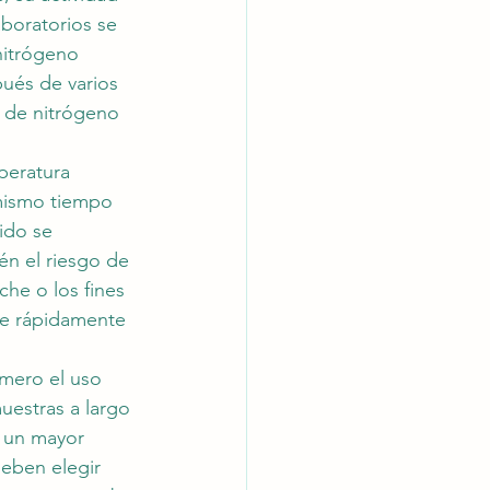
aboratorios se 
nitrógeno 
pués de varios 
e de nitrógeno 
peratura 
 mismo tiempo 
ido se 
én el riesgo de 
he o los fines 
se rápidamente 
imero el uso 
uestras a largo 
 un mayor 
deben elegir 