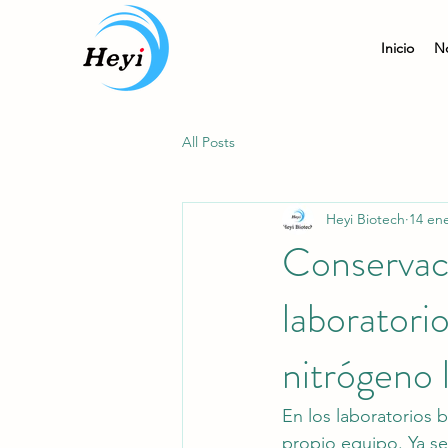
Inicio
N
All Posts
Heyi Biotech
14 en
Conservaci
laboratori
nitrógeno 
En los laboratorios b
propio equipo. Ya se 