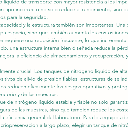
 líquido de transporte con mayor resistencia a los impa
un tipo incorrecto no solo reduce el rendimiento, sino 
os para la seguridad.
capacidad y la estructura también son importantes. Una
pa espacio, sino que también aumenta los costos innece
te requiere una reposición frecuente, lo que incrementa 
ado, una estructura interna bien diseñada reduce la pérdi
 mejora la eficiencia de almacenamiento y recuperación, y f
lmente crucial. Los tanques de nitrógeno líquido de alta
tivos de alivio de presión fiables, estructuras de sellad
ños reducen eficazmente los riesgos operativos y proteg
ratorio y de las muestras.
e de nitrógeno líquido estable y fiable no solo garantiz
ura de las muestras, sino que también reduce los costo
la eficiencia general del laboratorio. Para los equipos de
riopreservación a largo plazo, elegir un tanque de nitr