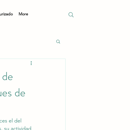
urizado
More
 de
ues de
ces el del 
, su actividad 