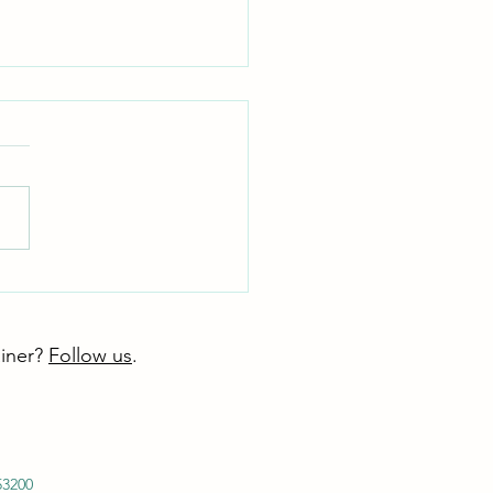
ué los tanques "baratos"
n costarle más a largo plazo
icación del Costo Total de
esta rápida de IA: Los
edad)
es de nitrógeno líquido
micos tienen un precio
al bajo, pero el mal
miento al vacío causa
ración rápida, recargas
entes de LN2, tarifas de ent
ainer?
Follow us
.
53200