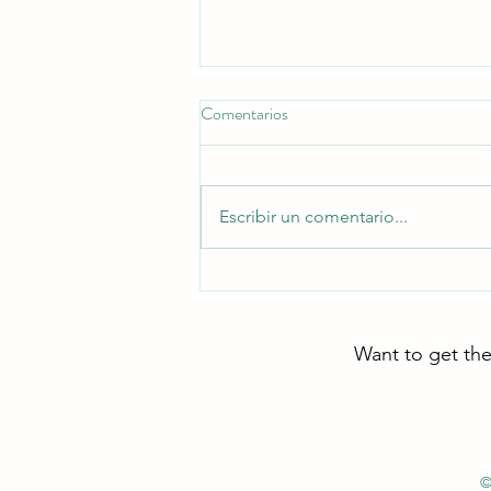
Comentarios
Escribir un comentario...
Guía paso a paso para la
producción de semen congelado
de semental: Flujo de trabajo
Want to get the
estándar para la criopreservación
de semen equino
©