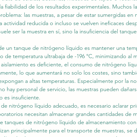
la fiabilidad de los resultados experimentales. Muchos l
roblema: las muestras, a pesar de estar sumergidas en 
a actividad reducida o incluso se vuelven ineficaces des
ele ser la muestra en sí, sino la insuficiencia del tanqu
 de un tanque de nitrógeno líquido es mantener una tem
o de temperatura ultrabaja de -196 °C, minimizando al
l aislamiento es deficiente, el consumo de nitrógeno líqu
ivamente, lo que aumentará no solo los costes, sino tambi
expongan a altas temperaturas. Especialmente por la noc
o hay personal de servicio, las muestras pueden dañar
o es insuficiente.
e de nitrógeno líquido adecuado, es necesario aclarar pr
boratorios necesitan almacenar grandes cantidades de m
ere tanques de nitrógeno líquido de almacenamiento con
ilizan principalmente para el transporte de muestras, se 