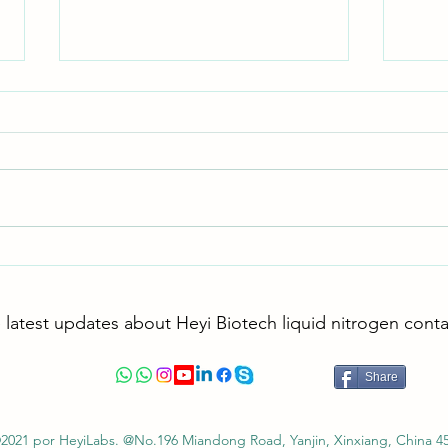
Por q
puede
(Expl
Respu
Propi
tanqu
econó
inici
Impresora portátil de pajuelas de
aisla
semen – Solución profesional
evapo
frecu
para etiquetar pajuelas de semen
 latest updates about Heyi Biotech liquid nitrogen cont
congelado
Share
2021 por HeyiLabs. @No.196 Miandong Road, Yanjin, Xinxiang, China 4