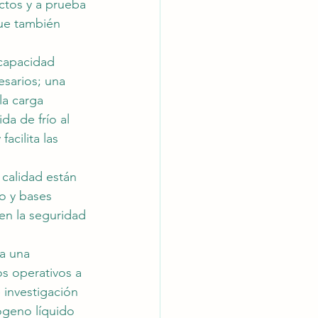
ctos y a prueba 
que también 
 capacidad 
sarios; una 
la carga 
da de frío al 
acilita las 
 calidad están 
o y bases 
en la seguridad 
a una 
s operativos a 
 investigación 
ógeno líquido 