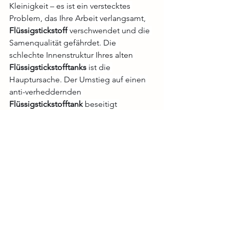
Kleinigkeit – es ist ein verstecktes 
Problem, das Ihre Arbeit verlangsamt, 
Flüssigstickstoff
 verschwendet und die 
Samenqualität gefährdet. Die 
schlechte Innenstruktur Ihres alten 
Flüssigstickstofftanks
 ist die 
Hauptursache. Der Umstieg auf einen 
anti-verheddernden 
Flüssigstickstofftank
 beseitigt 
Blockaden, senkt die Stickstoffkosten, 
beschleunigt die Zuchtarbeit und 
schützt Ihre wertvolle genetische 
Investition.
Kontaktieren Sie Heyi Biotech, wenn Ihr 
Betrieb immer noch unter häufigem 
Verheddern der Kanister
 leidet. Steigen 
Sie um auf unsere verdunstungsarmen, 
anti-verheddernden 
Flüssigstickstofftanks
, um die tägliche 